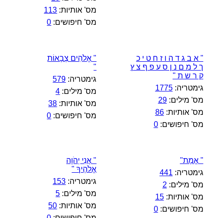
מס' אותיות:
113
מס' חיפושים:
0
" א ב ג ד ה ו ז ח ט י כ
" אֱלֹהִים צְבָאוֹת
ך ל מ ם נ ן ס ע פ ף צ ץ
"
ק ר ש ת "
גימטריה:
579
גימטריה:
1775
מס' מילים:
4
מס' מילים:
29
מס' אותיות:
38
מס' אותיות:
86
מס' חיפושים:
0
מס' חיפושים:
0
" אֱמֶת"
" אֲנִי יְהֹוָה
אֱלֹהֶיךָ "
גימטריה:
441
גימטריה:
153
מס' מילים:
2
מס' מילים:
5
מס' אותיות:
15
מס' אותיות:
50
מס' חיפושים:
0
מס' חיפושים:
0