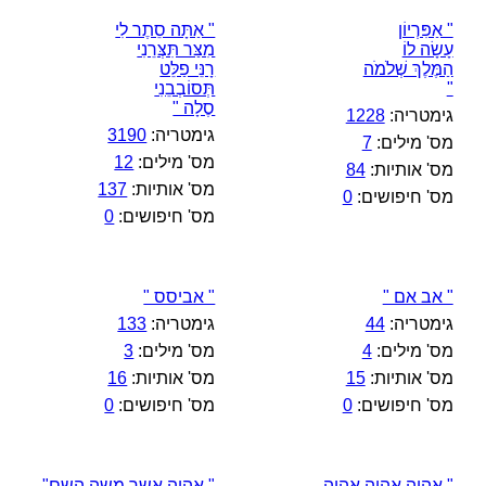
" אַפִּרְיוֹן
" אַתָּה סֵתֶר לִי
עָשָׂה לוֹ
מִצַּר תִּצְּרֵנִי
הַמֶּלֶךְ שְׁלֹמֹה
רָנֵּי פַלֵּט
"
תְּסוֹבְבֵנִי
סֶלָה "
גימטריה:
1228
גימטריה:
3190
מס' מילים:
7
מס' מילים:
12
מס' אותיות:
84
מס' אותיות:
137
מס' חיפושים:
0
מס' חיפושים:
0
" אב אם "
" אביסס "
גימטריה:
44
גימטריה:
133
מס' מילים:
4
מס' מילים:
3
מס' אותיות:
15
מס' אותיות:
16
מס' חיפושים:
0
מס' חיפושים:
0
" אהיה אהיה אהיה
" אהיה אשר משה השם"