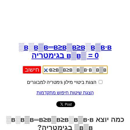
в░в▒в═в≥в▒в≥в░в▒в∙в░
в▒в▒ = 0 בגימטריה
הצגת ביטויי מילון גימטריה למבוגרים
הצגת שיטות חיפוש מתקדמות
כמה יוצא в░в▒в═в≥в▒в≥в░в▒в∙в░
в▒в▒ בגימטריה?