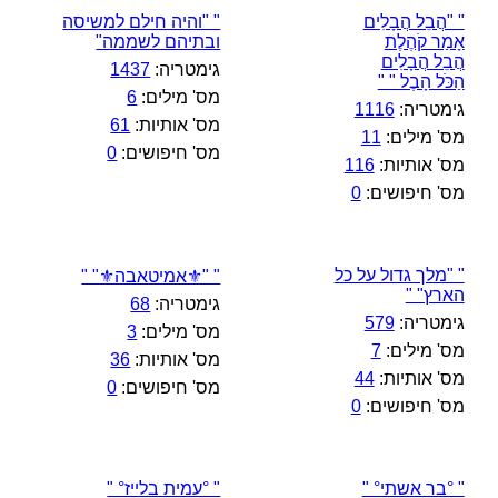
" "הֲבֵל הֲבָלִים
" "והיה חילם למשיסה
אָמַר קֹהֶלֶת
ובתיהם לשממה"
הֲבֵל הֲבָלִים
גימטריה:
1437
הַכֹּל הָבֶל " "
מס' מילים:
6
גימטריה:
1116
מס' אותיות:
61
מס' מילים:
11
מס' חיפושים:
0
מס' אותיות:
116
מס' חיפושים:
0
" "מלך גדול על כל
" "⚜️אמיטאבה⚜️" "
הארץ" "
גימטריה:
68
גימטריה:
579
מס' מילים:
3
מס' מילים:
7
מס' אותיות:
36
מס' אותיות:
44
מס' חיפושים:
0
מס' חיפושים:
0
" °בר אשתי° "
" °עמית בלייז° "