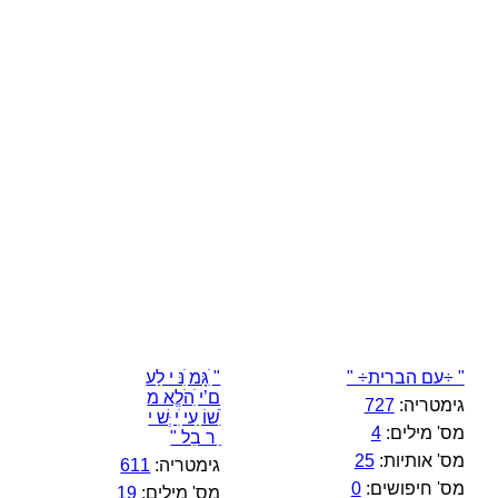
" ÷עם הברית÷ "
" ִׁגָּמ ִׁנּ י לַע
ם’י ִׁהֹלֱא מ
גימטריה:
727
ִׁשׁוֹ ַעי ִׁי ְּשׁ י
מס' מילים:
4
ֵ ר בֵל "
מס' אותיות:
25
גימטריה:
611
מס' חיפושים:
0
מס' מילים:
19