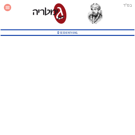
בס"ד
עזרה
סטטיסטיקה
תוסף גימטריה לאתר
גמטריה מתקדמת
שיטות גמטריה נוספות
גמטריה בטוויטר
English Gematria
Latin Gematria
תוסף גימטריה לדפדפן