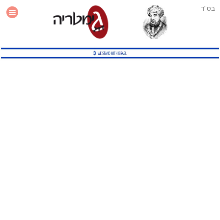
בס"ד
עזרה
סטטיסטיקה
תוסף גימטריה לאתר
גמטריה מתקדמת
שיטות גמטריה נוספות
גמטריה בטוויטר
English Gematria
Latin Gematria
תוסף גימטריה לדפדפן