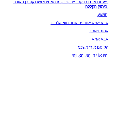
פיענוח אונס רבקה פיטוסי ושמו האמיתי ושם קורבן האונס
וביתוק הקללה
יְהוֹשׁוּעַ
אבא אמא אהובים אחד הוא אלהים
אהוב ואוהב
אבא אמא
הקוסם אורי אשכנזי
וְהָיוּ אוֹ י הַיִ הָאִי הָאָ וַיְהִי