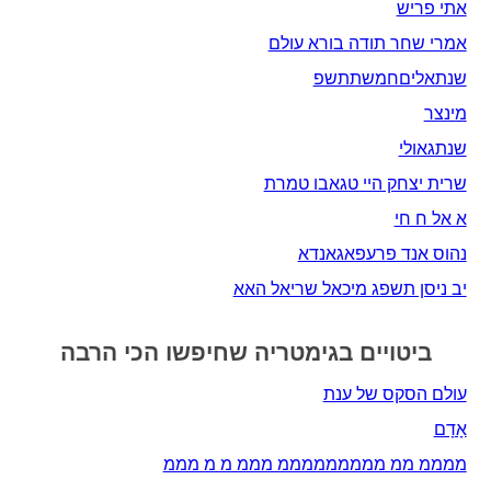
אתי פריש
אמרי שחר תודה בורא עולם
שנתאליםחמשתתשפ
מינצר
שנתגאולי
שרית יצחק היי טגאבו טמרת
א אל ח חי
נהוס אנד פרעפאגאנדא
יב ניסן תשפג מיכאל שריאל האא
ביטויים בגימטריה שחיפשו הכי הרבה
עולם הסקס של ענת
אָדָם‎
ממממ ממ מממממממממ מממ מ מ מממ