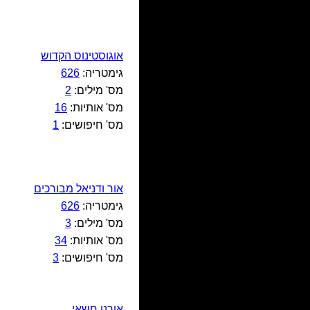
אוגוסטינוס הקדוש
גימטריה:
626
מס' מילים:
2
מס' אותיות:
16
מס' חיפושים:
1
אור ודניאל מבורכים
גימטריה:
626
מס' מילים:
3
מס' אותיות:
34
מס' חיפושים:
3
אורנן חשאי