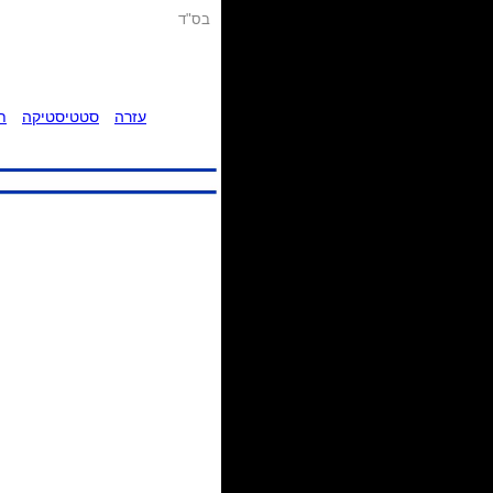
בס"ד
עזרה
סטטיסטיקה
ת