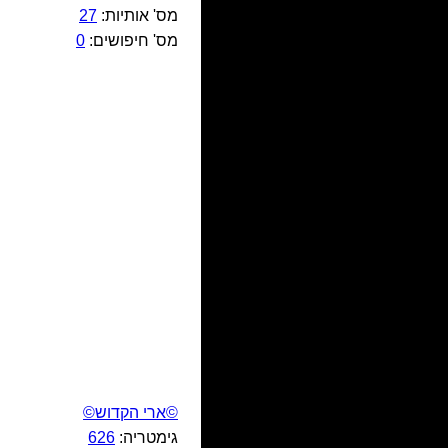
מס' אותיות:
27
מס' חיפושים:
0
©ארי הקדוש©
גימטריה:
626