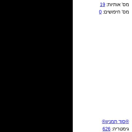
מס' אותיות:
19
מס' חיפושים:
0
®סוד תמניון®
גימטריה:
626