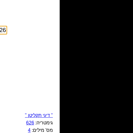
" דיגי תקליטן "
גימטריה:
626
מס' מילים:
4