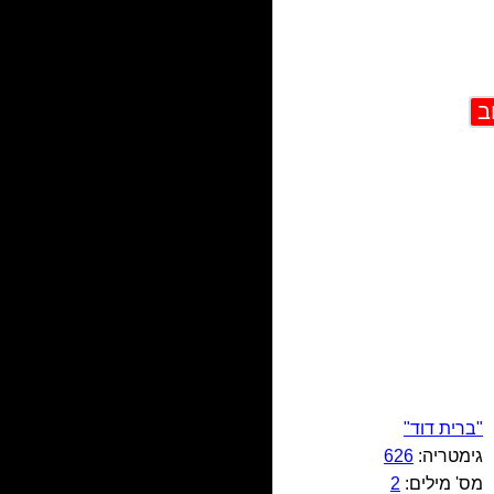
"ברית דוד"
גימטריה:
626
מס' מילים:
2