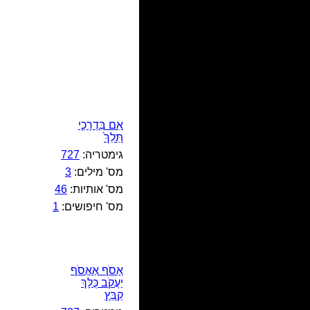
אִם בִּדְרָכַ֤י
תֵּלֵךְ֙
גימטריה:
727
מס' מילים:
3
מס' אותיות:
46
מס' חיפושים:
1
אָסֹף אֶאֱסֹף
יַעֲקֹב כֻּלָּךְ
קַבֵּץ