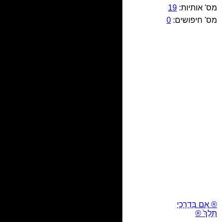
מס' אותיות:
19
מס' חיפושים:
0
® אִם בִּדְרָכַ֤י
תֵּלֵךְ֙ ®