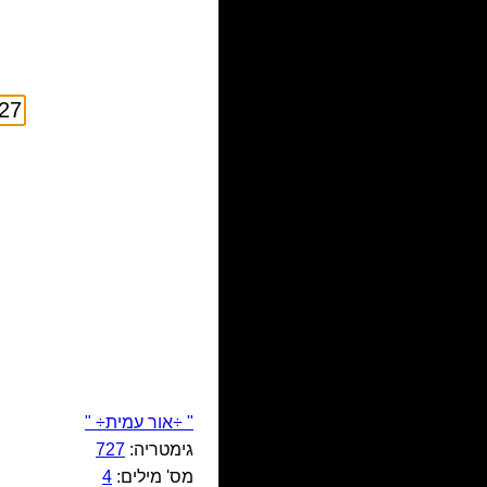
" ÷אור עמית÷ "
גימטריה:
727
מס' מילים:
4