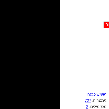
"שמש לבנה"
גימטריה:
727
מס' מילים:
2