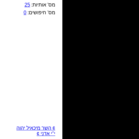
מס' אותיות:
25
מס' חיפושים:
0
¢ השר מיכאיל יהוה
י"י אדני ¢