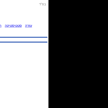
בס"ד
עזרה
סטטיסטיקה
ת