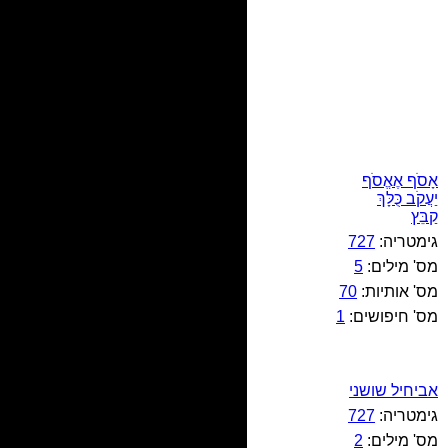
אָסֹף אֶאֱסֹף
יַעֲקֹב כֻּלָּךְ
קַבֵּץ
גימטריה:
727
מס' מילים:
5
מס' אותיות:
70
מס' חיפושים:
1
אביחיל שושני
גימטריה:
727
מס' מילים:
2