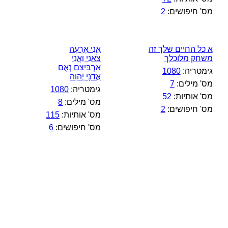
מס' חיפושים:
2
א כל החיים שלך זה
אֲנִי אֶרְעֶה
משחק מלוכלך
צֹאנִי וַאֲנִי
אַרְבִּיצֵם נְאֻם
גימטריה:
1080
אֲדֹנָי יְהוִה
מס' מילים:
7
גימטריה:
1080
מס' אותיות:
52
מס' מילים:
8
מס' חיפושים:
2
מס' אותיות:
115
מס' חיפושים:
6