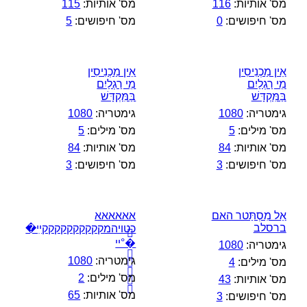
מס' אותיות:
116
מס' אותיות:
115
מס' חיפושים:
0
מס' חיפושים:
5
אֵין מַכְנִיסִין
אֵין מַכְנִיסִין
מֵי רַגְלַיִם
מֵי רַגְלַיִם
בַּמִּקְדָּשׁ
בַּמִּקְדָּשׁ
גימטריה:
1080
גימטריה:
1080
מס' מילים:
5
מס' מילים:
5
מס' אותיות:
84
מס' אותיות:
84
מס' חיפושים:
3
מס' חיפושים:
3
אֵל מִסְתַּטר האם
אאאאאא
ברסלב
כטױהמקקקקקקקקקקײִ�
�ִִִִִ֫°ײ
גימטריה:
1080
גימטריה:
1080
מס' מילים:
4
מס' מילים:
2
מס' אותיות:
43
מס' אותיות:
65
מס' חיפושים:
3