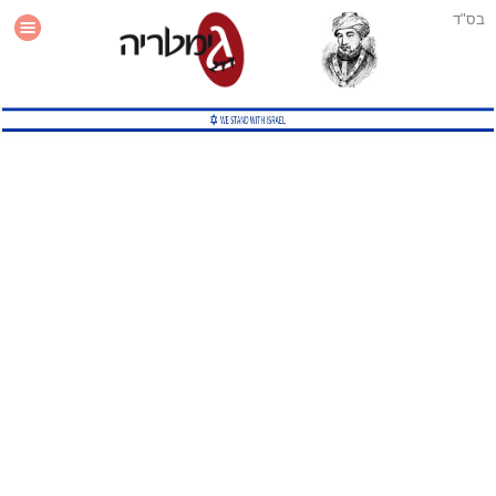
בס"ד
עזרה
סטטיסטיקה
תוסף גימטריה לאתר
גמטריה מתקדמת
שיטות גמטריה נוספות
גמטריה בטוויטר
English Gematria
Latin Gematria
תוסף גימטריה לדפדפן