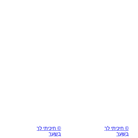
© חיכּיתי לך
© חיכּיתי לך
בַּשַּׁעַר
בַּשעַר