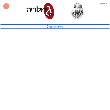
בס"ד
עזרה
סטטיסטיקה
תוסף גימטריה לאתר
גמטריה מתקדמת
שיטות גמטריה נוספות
גמטריה בטוויטר
English Gematria
Latin Gematria
תוסף גימטריה לדפדפן