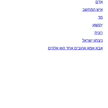
אָדָם‎
איש המחשב
מד
יְהוֹשׁוּעַ
רונית
ניצחון ישראל
אבא אמא אהובים אחד הוא אלהים