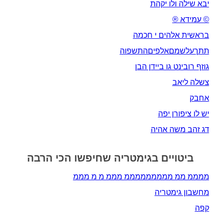
יבא שילה ולו יקהת
© עמידא ®
בראשית אלהים י חכמה
תתךעלשמםאלפיםהתשפוה
גוזף רובינט גו ביידן הבן
צשלה ליאב
אחבק
יש לו ציפורן יפה
דג זהב משה אהיה
ביטויים בגימטריה שחיפשו הכי הרבה
ממממ ממ מממממממממ מממ מ מ מממ
מחשבון גימטריה
קפה