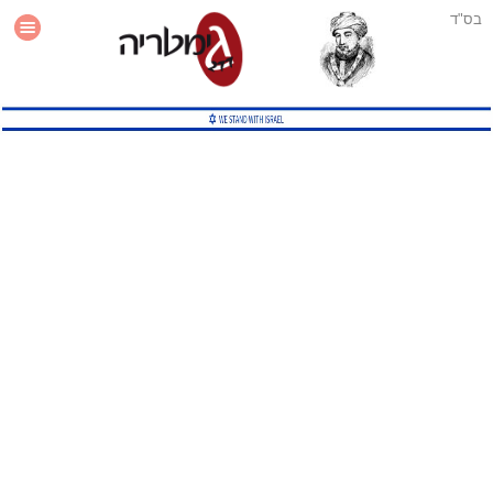
בס"ד
עזרה
סטטיסטיקה
תוסף גימטריה לאתר
גמטריה מתקדמת
שיטות גמטריה נוספות
גמטריה בטוויטר
English Gematria
Latin Gematria
תוסף גימטריה לדפדפן