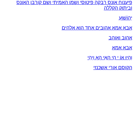
פיענוח אונס רבקה פיטוסי ושמו האמיתי ושם קורבן האונס
וביתוק הקללה
יְהוֹשׁוּעַ
אבא אמא אהובים אחד הוא אלהים
אהוב ואוהב
אבא אמא
וְהָיוּ אוֹ י הַיִ הָאִי הָאָ וַיְהִי
הקוסם אורי אשכנזי