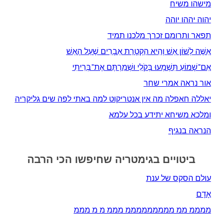
מישהו משיח
יהוה יההו יוהה
תפאר ותרומם זכרך מלכנו תמיד
אִשֶּׁה לְשׁוֹן אֵשׁ וְהִיא הַקְטָרַת אֵבָרִים שֶׁעַל הָאֵשׁ
אִם־שָׁמוֹעַ תִּשְׁמְעוּ בְּקֹלִי וּשְׁמַרְתֶּם אֶת־בְּרִיתִי
אור נראה אמרי שחר
יאללה חאפלה מה אין אנטריקוט למה באתי לפה שים גליקריה
ומלכא משיחא יתידע בכל עלמא
הנראה בנגיף
ביטויים בגימטריה שחיפשו הכי הרבה
עולם הסקס של ענת
אָדָם‎
ממממ ממ מממממממממ מממ מ מ מממ