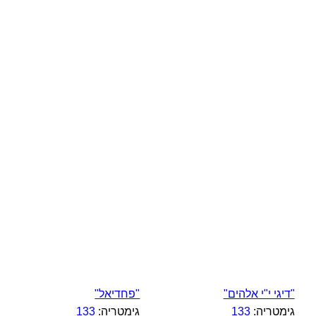
"דיגי י"י אלהים"
"פחדיאל"
גימטריה:
133
גימטריה:
133