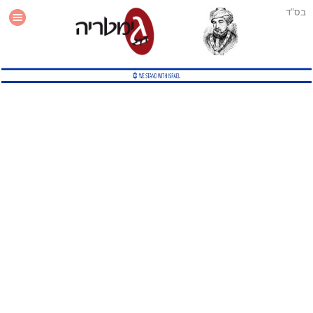
בס"ד
עזרה
סטטיסטיקה
תוסף גימטריה לאתר
גמטריה מתקדמת
שיטות גמטריה נוספות
גמטריה בטוויטר
English Gematria
Latin Gematria
תוסף גימטריה לדפדפן