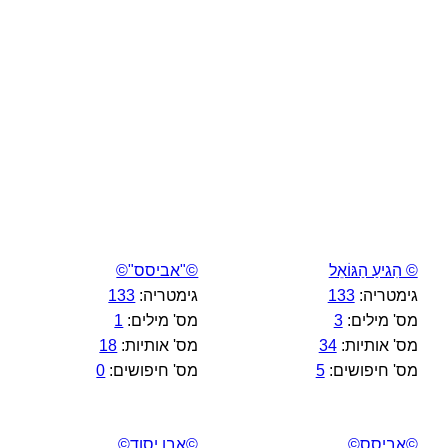
© הִגיעַ הַגּוֹאֵל
©"אביסס"©
גימטריה:
133
גימטריה:
133
מס' מילים:
3
מס' מילים:
1
מס' אותיות:
34
מס' אותיות:
18
מס' חיפושים:
5
מס' חיפושים:
0
©אביסס©
©אבן יסוד©