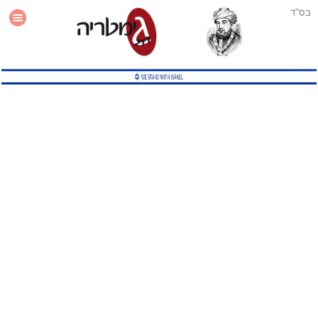
בס"ד
עזרה
סטטיסטיקה
תוסף גימטריה לאתר
גמטריה מתקדמת
שיטות גמטריה נוספות
גמטריה בטוויטר
English Gematria
Latin Gematria
תוסף גימטריה לדפדפן