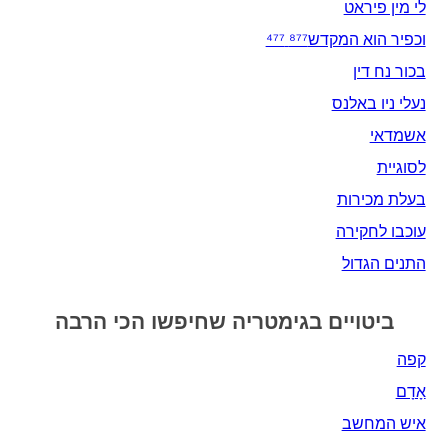
לי מין פיראט
וכפיר הוא המקדש⁸⁷⁷ ⁴⁷⁷
בכור נח דין
נעלי ניו באלנס
אשמדאי‎
לסוגיית
בעלת מכירות
עוכבו לחקירה
התנים הגדול
ביטויים בגימטריה שחיפשו הכי הרבה
קפה
אָדָם‎
איש המחשב