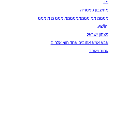
מד
מחשבון גימטריה
ממממ ממ מממממממממ מממ מ מ מממ
יְהוֹשׁוּעַ
ניצחון ישראל
אבא אמא אהובים אחד הוא אלהים
אהוב ואוהב