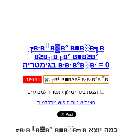
в∙в╙в▓в° в■в░в╗в╔
в≥в╗в╒в² в■в≥в²
в∙в·в°в░в∙ = 0 בגימטריה
הצגת ביטויי מילון גימטריה למבוגרים
הצגת שיטות חיפוש מתקדמות
כמה יוצא в∙в╙в▓в° в■в░в╗в╔