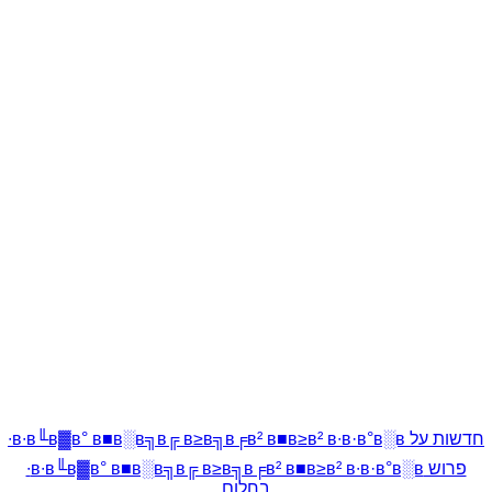
חדשות על в∙в╙в▓в° в■в░в╗в╔ в≥в╗в╒в² в■в≥в² в∙в·в°в░в∙
פרוש в∙в╙в▓в° в■в░в╗в╔ в≥в╗в╒в² в■в≥в² в∙в·в°в░в∙
בחלום