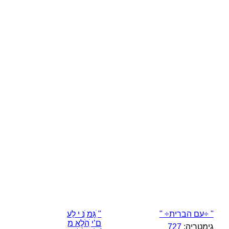
" ÷עם הברית÷ "
" ִׁגָּמ ִׁנּ י לַע
ם’י ִׁהֹלֱא מ
גימטריה:
727