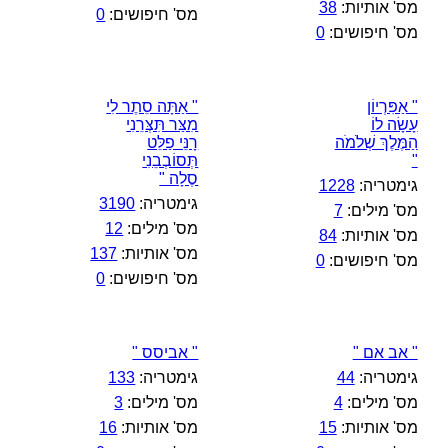
מס' אותיות:
38
מס' חיפושים:
0
מס' חיפושים:
0
" אַפִּרְיוֹן
" אַתָּה סֵתֶר לִי
עָשָׂה לוֹ
מִצַּר תִּצְּרֵנִי
הַמֶּלֶךְ שְׁלֹמֹה
רָנֵּי פַלֵּט
"
תְּסוֹבְבֵנִי
סֶלָה "
גימטריה:
1228
גימטריה:
3190
מס' מילים:
7
מס' מילים:
12
מס' אותיות:
84
מס' אותיות:
137
מס' חיפושים:
0
מס' חיפושים:
0
" אב אם "
" אביסס "
גימטריה:
44
גימטריה:
133
מס' מילים:
4
מס' מילים:
3
מס' אותיות:
15
מס' אותיות:
16