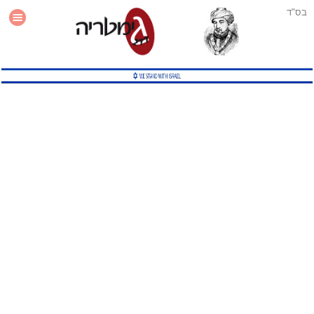
בס"ד
עזרה
סטטיסטיקה
תוסף גימטריה לאתר
גמטריה מתקדמת
שיטות גמטריה נוספות
גמטריה בטוויטר
English Gematria
Latin Gematria
תוסף גימטריה לדפדפן