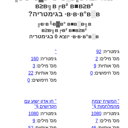
в≥в╗в╒в² в■в≥в²
в∙в·в°в░в∙ בגימטריה?
в∙в╙в▓в° в■в░в╗в╔
в≥в╗в╒в² в■в≥в²
в∙в·в°в░в∙ יוצא 0 בגימטריה
גימטריה:
92
"
מס' מילים:
2
גימטריה:
160
מס' אותיות:
9
מס' מילים:
3
מס' חיפושים:
0
מס' אותיות:
22
מס' חיפושים:
0
" המשיח יצמח
" חן אדון ישוע עם
מהמלחמות §"
הקדושים §"
גימטריה:
1080
גימטריה:
1080
מס' מילים:
7
מס' מילים:
9
מס' אותיות:
46
מס' אותיות:
52