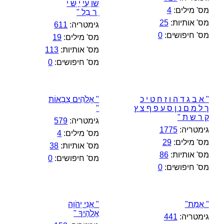
ִׁשׁוֹ ַעי ִׁי ְּשׁ י
מס' מילים:
4
ֵ ר בֵל "
מס' אותיות:
25
גימטריה:
611
מס' חיפושים:
0
מס' מילים:
19
מס' אותיות:
113
מס' חיפושים:
0
" א ב ג ד ה ו ז ח ט י כ
" אֱלֹהִים צְבָאוֹת
ך ל מ ם נ ן ס ע פ ף צ ץ
"
ק ר ש ת "
גימטריה:
579
גימטריה:
1775
מס' מילים:
4
מס' מילים:
29
מס' אותיות:
38
מס' אותיות:
86
מס' חיפושים:
0
מס' חיפושים:
0
" אֱמֶת"
" אֲנִי יְהֹוָה
אֱלֹהֶיךָ "
גימטריה:
441