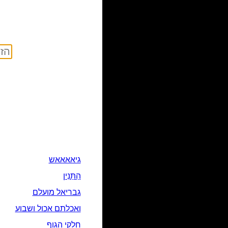
גיאאאאש
הַתַּנִין
גבריאל מועלם
ואכלתם אכול ושבוע
חלקי הגוף