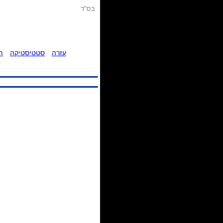
בס"ד
עזרה
סטטיסטיקה
ת