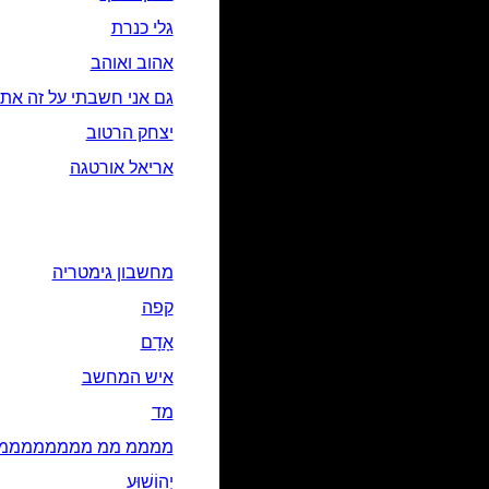
גלי כנרת
אהוב ואוהב
גם אני חשבתי על זה את
יצחק הרטוב
אריאל אורטגה
מחשבון גימטריה
קפה
אָדָם‎
איש המחשב
מד
ממממ ממ מממממממממ
יְהוֹשׁוּעַ