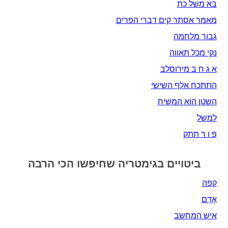
בא משל כת
מאמר אסתר קים דברי הפרים
גבור מלחמה
נקי מכל תאווה
א ג ח ב מירוסלב
התתכח אלף השישי
השטן הוא המשיח
למשל
פ ו ר תתק
ביטויים בגימטריה שחיפשו הכי הרבה
קפה
אָדָם‎
איש המחשב