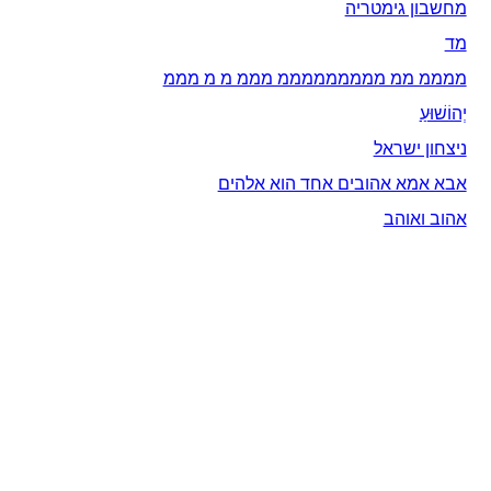
מחשבון גימטריה
מד
ממממ ממ מממממממממ מממ מ מ מממ
יְהוֹשׁוּעַ
ניצחון ישראל
אבא אמא אהובים אחד הוא אלהים
אהוב ואוהב