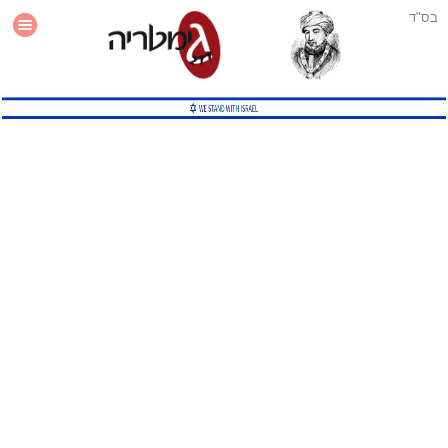
בס"ד
עזרה
סטטיסטיקה
תוסף גימטריה לאתר
גמטריה מתקדמת
שיטות גמטריה נוספות
גמטריה בטוויטר
English Gematria
Latin Gematria
תוסף גימטריה לדפדפן