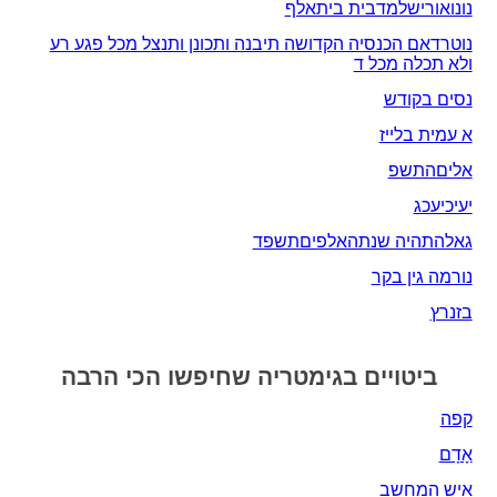
נונואורישלמדבית ביתאלף
נוטרדאם הכנסיה הקדושה תיבנה ותכונן ותנצל מכל פגע רע
ולא תכלה מכל ד
נסים בקודש
א עמית בלייז
אליםהתשפ
יעיכיעכג
גאלהתהיה שנתהאלפיםתשפד
נורמה גין בקר
בזנרץ
ביטויים בגימטריה שחיפשו הכי הרבה
קפה
אָדָם‎
איש המחשב