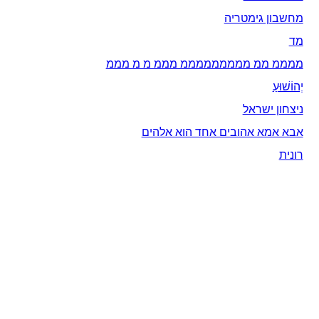
מחשבון גימטריה
מד
ממממ ממ מממממממממ מממ מ מ מממ
יְהוֹשׁוּעַ
ניצחון ישראל
אבא אמא אהובים אחד הוא אלהים
רונית