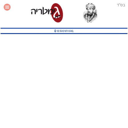
בס"ד
עזרה
סטטיסטיקה
תוסף גימטריה לאתר
גמטריה מתקדמת
שיטות גמטריה נוספות
גמטריה בטוויטר
English Gematria
Latin Gematria
תוסף גימטריה לדפדפן