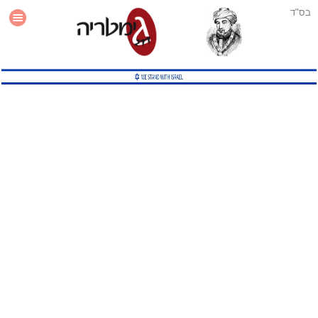
בס"ד
עזרה
סטטיסטיקה
תוסף גימטריה לאתר
גמטריה מתקדמת
שיטות גמטריה נוספות
גמטריה בטוויטר
English Gematria
Latin Gematria
תוסף גימטריה לדפדפן