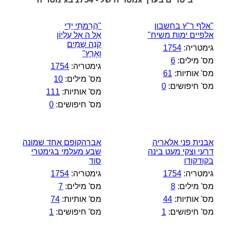
"אלף ר"ץ בחשבון
"הֲרִמֹתִי יָדִי
אלפיים ימות משיח"
אֶל ה אֵל עֶלְיוֹן
קֹנֵה שָׁמַיִם
גימטריה:
1754
וָאָרֶץ"
מס' מילים:
6
גימטריה:
1754
מס' אותיות:
61
מס' מילים:
10
מס' חיפושים:
0
מס' אותיות:
111
מס' חיפושים:
0
אבנית פני אלאריה
אברהקופם אחד שמונה
דרעי וצקי מעט בינה
שבע מעלמי בגימטרי
בקודקודו
סוד
גימטריה:
1754
גימטריה:
1754
מס' מילים:
8
מס' מילים:
7
מס' אותיות:
44
מס' אותיות:
74
מס' חיפושים:
1
מס' חיפושים:
1