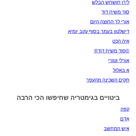
לירן חושחש הבלש
סוד משיח דוד
אורי לך החוצה היום
דישלטון בעמך בסוף עקב יומיא
איה הכט
©סוד משיח דוד®
אורלי וטורי
א באלול
תקים השכינה מהעפר
ביטויים בגימטריה שחיפשו הכי הרבה
קפה
אָדָם‎
איש המחשב