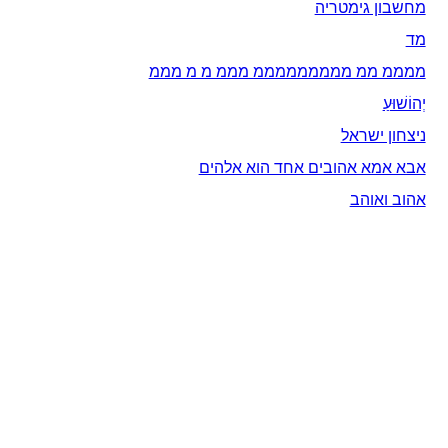
מחשבון גימטריה
מד
ממממ ממ מממממממממ מממ מ מ מממ
יְהוֹשׁוּעַ
ניצחון ישראל
אבא אמא אהובים אחד הוא אלהים
אהוב ואוהב