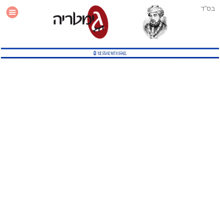
בס"ד
עזרה
סטטיסטיקה
תוסף גימטריה לאתר
גמטריה מתקדמת
שיטות גמטריה נוספות
גמטריה בטוויטר
English Gematria
Latin Gematria
תוסף גימטריה לדפדפן