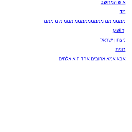
איש המחשב
מד
ממממ ממ מממממממממ מממ מ מ מממ
יְהוֹשׁוּעַ
ניצחון ישראל
רונית
אבא אמא אהובים אחד הוא אלהים