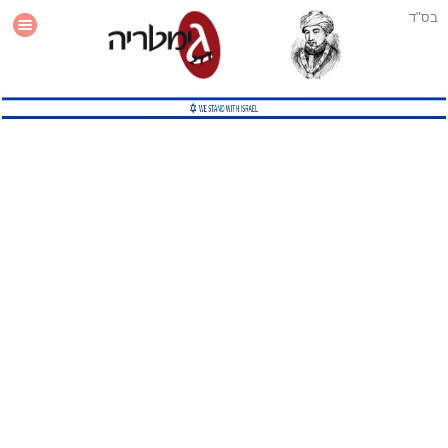
בס"ד
עזרה
סטטיסטיקה
תוסף גימטריה לאתר
גמטריה מתקדמת
שיטות גמטריה נוספות
גמטריה בטוויטר
English Gematria
Latin Gematria
תוסף גימטריה לדפדפן