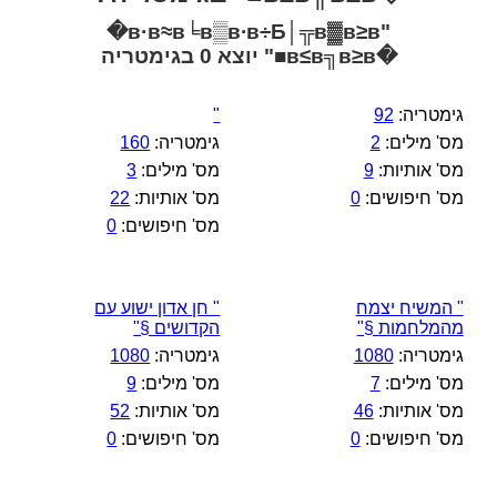
"в·в≈в╘в▒в∙в÷Б│╦в▓в≥в�
�в≤в╗в≥в■" יוצא 0 בגימטריה
גימטריה:
92
"
מס' מילים:
2
גימטריה:
160
מס' אותיות:
9
מס' מילים:
3
מס' חיפושים:
0
מס' אותיות:
22
מס' חיפושים:
0
" המשיח יצמח
" חן אדון ישוע עם
מהמלחמות §"
הקדושים §"
גימטריה:
1080
גימטריה:
1080
מס' מילים:
7
מס' מילים:
9
מס' אותיות:
46
מס' אותיות:
52
מס' חיפושים:
0
מס' חיפושים:
0