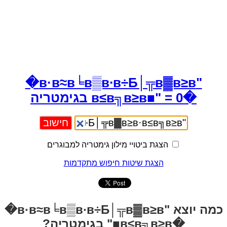
"в·в≈в╘в▒в∙в÷Б│╦в▓в≥в�
�в≤в╗в≥в■" = 0 בגימטריה
הצגת ביטויי מילון גימטריה למבוגרים
הצגת שיטות חיפוש מתקדמות
כמה יוצא "в·в≈в╘в▒в∙в÷Б│╦в▓в≥в�
�в≤в╗в≥в■" בגימטריה?