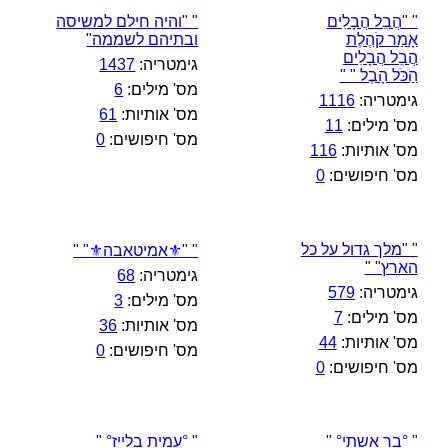
" "הֲבֵל הֲבָלִים
" "והיה חילם למשיסה
אָמַר קֹהֶלֶת
ובתיהם לשממה"
הֲבֵל הֲבָלִים
גימטריה:
1437
הַכֹּל הָבֶל " "
מס' מילים:
6
גימטריה:
1116
מס' אותיות:
61
מס' מילים:
11
מס' חיפושים:
0
מס' אותיות:
116
מס' חיפושים:
0
" "מלך גדול על כל
" "⚜️אמיטאבה⚜️" "
הארץ" "
גימטריה:
68
גימטריה:
579
מס' מילים:
3
מס' מילים:
7
מס' אותיות:
36
מס' אותיות:
44
מס' חיפושים:
0
מס' חיפושים:
0
" °בר אשתי° "
" °עמית בלייז° "