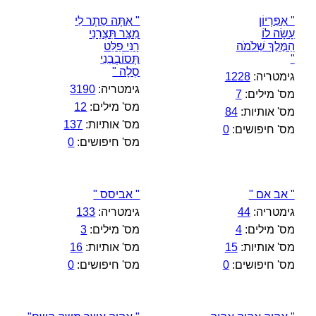
" אַפִּרְיוֹן
" אַתָּה סֵתֶר לִי
עָשָׂה לוֹ
מִצַּר תִּצְּרֵנִי
הַמֶּלֶךְ שְׁלֹמֹה
רָנֵּי פַלֵּט
"
תְּסוֹבְבֵנִי
סֶלָה "
גימטריה:
1228
גימטריה:
3190
מס' מילים:
7
מס' מילים:
12
מס' אותיות:
84
מס' אותיות:
137
מס' חיפושים:
0
מס' חיפושים:
0
" אב אם "
" אביסס "
גימטריה:
44
גימטריה:
133
מס' מילים:
4
מס' מילים:
3
מס' אותיות:
15
מס' אותיות:
16
מס' חיפושים:
0
מס' חיפושים:
0