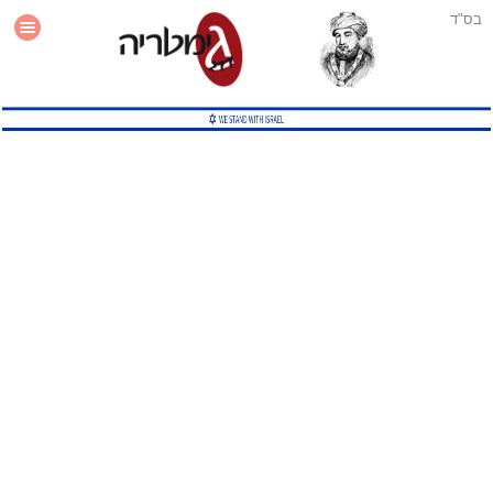
בס"ד
עזרה
סטטיסטיקה
תוסף גימטריה לאתר
גמטריה מתקדמת
שיטות גמטריה נוספות
גמטריה בטוויטר
English Gematria
Latin Gematria
תוסף גימטריה לדפדפן