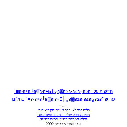
חדשות על "в·в≈в╘в▒в∙в÷Б│╦в▓в≥в·в≤в╗в≥в■"
פרוש "в·в≈в╘в▒в∙в÷Б│╦в▓в≥в·в≤в╗в≥в■" בחלום