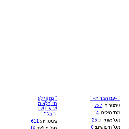
" ÷עם הברית÷ "
" ִׁגָּמ ִׁנּ י לַע
ם’י ִׁהֹלֱא מ
גימטריה:
727
ִׁשׁוֹ ַעי ִׁי ְּשׁ י
מס' מילים:
4
ֵ ר בֵל "
מס' אותיות:
25
גימטריה:
611
מס' חיפושים:
0
מס' מילים:
19