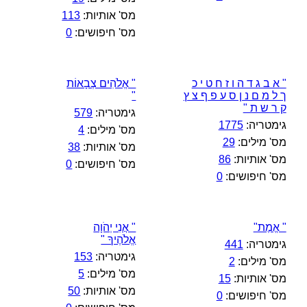
מס' אותיות:
113
מס' חיפושים:
0
" א ב ג ד ה ו ז ח ט י כ
" אֱלֹהִים צְבָאוֹת
ך ל מ ם נ ן ס ע פ ף צ ץ
"
ק ר ש ת "
גימטריה:
579
גימטריה:
1775
מס' מילים:
4
מס' מילים:
29
מס' אותיות:
38
מס' אותיות:
86
מס' חיפושים:
0
מס' חיפושים:
0
" אֱמֶת"
" אֲנִי יְהֹוָה
אֱלֹהֶיךָ "
גימטריה:
441
גימטריה:
153
מס' מילים:
2
מס' מילים:
5
מס' אותיות:
15
מס' אותיות:
50
מס' חיפושים:
0