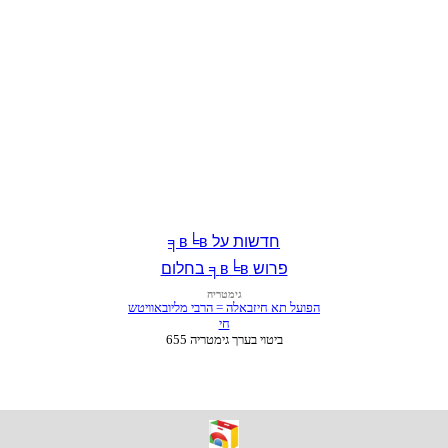
חדשות על в╘в╕
פרוש в╘в╕ בחלום