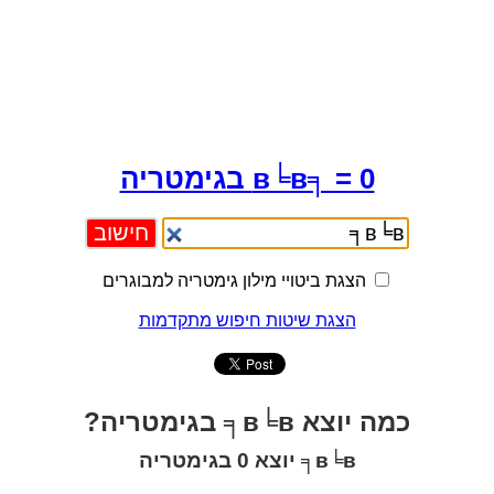
в╘в╕ = 0 בגימטריה
הצגת ביטויי מילון גימטריה למבוגרים
הצגת שיטות חיפוש מתקדמות
כמה יוצא в╘в╕ בגימטריה?
в╘в╕ יוצא 0 בגימטריה