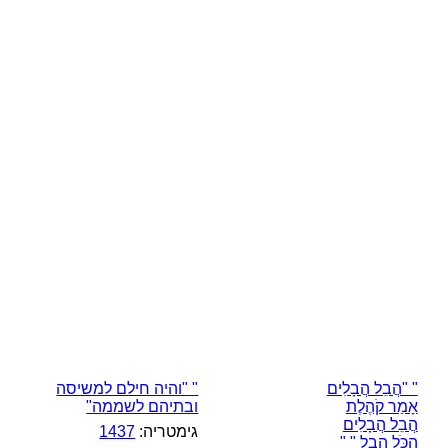
" "הֲבֵל הֲבָלִים
" "והיה חילם למשיסה
אָמַר קֹהֶלֶת
ובתיהם לשממה"
הֲבֵל הֲבָלִים
גימטריה:
1437
הַכֹּל הָבֶל " "