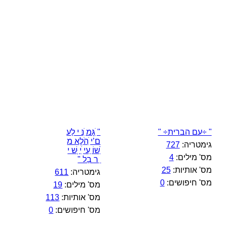
" ÷עם הברית÷ "
" ִׁגָּמ ִׁנּ י לַע
ם’י ִׁהֹלֱא מ
גימטריה:
727
ִׁשׁוֹ ַעי ִׁי ְּשׁ י
מס' מילים:
4
ֵ ר בֵל "
מס' אותיות:
25
גימטריה:
611
מס' חיפושים:
0
מס' מילים:
19
מס' אותיות:
113
מס' חיפושים:
0