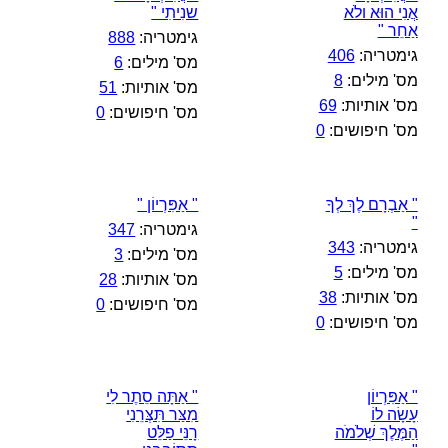
אֲנִי הוּא ולֹא
שנִיתִי "
אַחֵר "
גימטריה:
888
גימטריה:
406
מס' מילים:
6
מס' מילים:
8
מס' אותיות:
51
מס' אותיות:
69
מס' חיפושים:
0
מס' חיפושים:
0
" אַבְרָם לֶךְ לְךָ
" אַפִּרְיוֹן "
"
גימטריה:
347
גימטריה:
343
מס' מילים:
3
מס' מילים:
5
מס' אותיות:
28
מס' אותיות:
38
מס' חיפושים:
0
מס' חיפושים:
0
" אַפִּרְיוֹן
" אַתָּה סֵתֶר לִי
עָשָׂה לוֹ
מִצַּר תִּצְּרֵנִי
הַמֶּלֶךְ שְׁלֹמֹה
רָנֵּי פַלֵּט