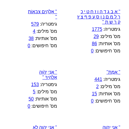
" א ב ג ד ה ו ז ח ט י כ
" אֱלֹהִים צְבָאוֹת
ך ל מ ם נ ן ס ע פ ף צ ץ
"
ק ר ש ת "
גימטריה:
579
גימטריה:
1775
מס' מילים:
4
מס' מילים:
29
מס' אותיות:
38
מס' אותיות:
86
מס' חיפושים:
0
מס' חיפושים:
0
" אֱמֶת"
" אֲנִי יְהֹוָה
אֱלֹהֶיךָ "
גימטריה:
441
גימטריה:
153
מס' מילים:
2
מס' מילים:
5
מס' אותיות:
15
מס' אותיות:
50
מס' חיפושים:
0
מס' חיפושים:
0
" אֲנִי יְהוָה
" אֲנִי יְהוָה לֹא