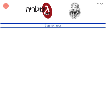
בס"ד
עזרה
סטטיסטיקה
תוסף גימטריה לאתר
גמטריה מתקדמת
שיטות גמטריה נוספות
גמטריה בטוויטר
English Gematria
Latin Gematria
תוסף גימטריה לדפדפן