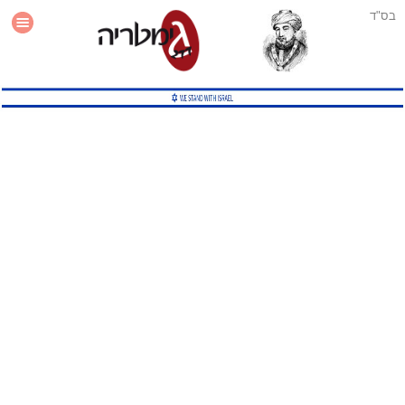
בס"ד
עזרה
סטטיסטיקה
תוסף גימטריה לאתר
גמטריה מתקדמת
שיטות גמטריה נוספות
גמטריה בטוויטר
English Gematria
Latin Gematria
תוסף גימטריה לדפדפן