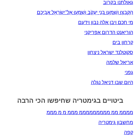
גאולתנו בקרוב
הִקָּֽבְצ֥וּ וְשִׁמְע֖וּ בְּנֵ֣י יַֽעֲקֹ֑ב וְשִׁמְע֖וּ אֶל־יִשְׂרָאֵ֥ל אֲבִיכֶֽם
מי חכם ויבן אלה נבון וידעם
הוריאנט הדרום אפריקני
קרחון בים
סקוטלנד ישראל ניצחון
אריאל שלמה
גפני
היום שבו דניאל נגלה
ביטויים בגימטריה שחיפשו הכי הרבה
ממממ ממ מממממממממ מממ מ מ מממ
מחשבון גימטריה
קפה