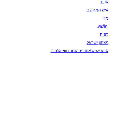
אָדָם‎
איש המחשב
מד
יְהוֹשׁוּעַ
רונית
ניצחון ישראל
אבא אמא אהובים אחד הוא אלהים