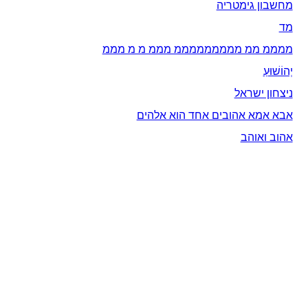
מחשבון גימטריה
מד
ממממ ממ מממממממממ מממ מ מ מממ
יְהוֹשׁוּעַ
ניצחון ישראל
אבא אמא אהובים אחד הוא אלהים
אהוב ואוהב