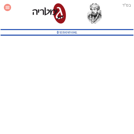
בס"ד
עזרה
סטטיסטיקה
תוסף גימטריה לאתר
גמטריה מתקדמת
שיטות גמטריה נוספות
גמטריה בטוויטר
English Gematria
Latin Gematria
תוסף גימטריה לדפדפן