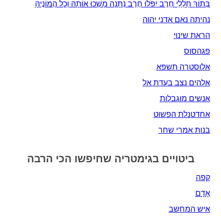
בְּתוֹךְ חַלְלֵי חֶרֶב יִפֹּלוּ חֶרֶב נִתָּנָה מָשְׁכוּ אוֹתָהּ וְכָל הֲמוֹנֶיהָ
נהיתה נאם אדני יהוה
הראת שינוי
פגהסוס
אלוסטרה תשפא
אלהים נצב בעדת אל
אנשים מוגבלות
אחדטנלת הפשוט
בנות אמרי שחר
ביטויים בגימטריה שחיפשו הכי הרבה
קפה
אָדָם‎
איש המחשב