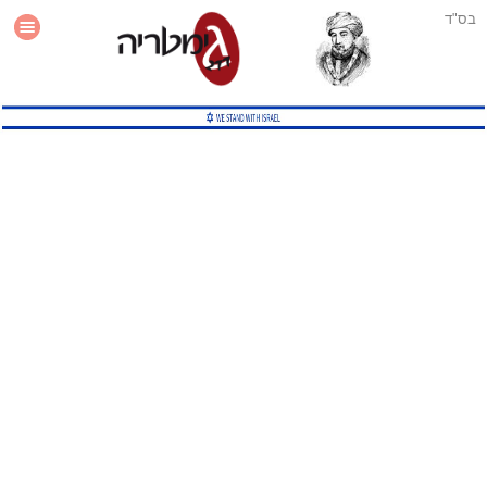
בס"ד
עזרה
סטטיסטיקה
תוסף גימטריה לאתר
גמטריה מתקדמת
שיטות גמטריה נוספות
גמטריה בטוויטר
English Gematria
Latin Gematria
תוסף גימטריה לדפדפן