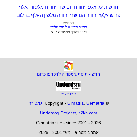
חדשות על אַלֻּפֵי יְהוּדָה הם שרי יהודה מלשון האלף
פרוש אַלֻּפֵי יְהוּדָה הם שרי יהודה מלשון האלף בחלום
חדש - תוסף גימטריה לדפדפן כרום
צרו קשר
© Copyright -
Gematria
,
Gimatria
,
גמטירה
Underdog Projects
,
c2kb.com
Gematria site - since 2001 - 2026
אתר גימטריא - מאז 2001 - 2026