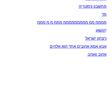
מחשבון גימטריה
מד
ממממ ממ מממממממממ מממ מ מ מממ
יְהוֹשׁוּעַ
ניצחון ישראל
אבא אמא אהובים אחד הוא אלהים
אהוב ואוהב