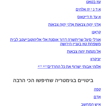
עוז בטאט
א ד נ י יה אלהים
א עד ת דייטאס
אֲדֹנָי יְהוִה צְבָאוֹת אֲדֹנָי יְהוִה צְבָאוֹת
קָרְאֵנוּ
אורלי סיגל שריתשרה דרור אוסנת אלי אליהוקובייעקב לבית
משפחת טוז בעניין הירושה
אל נקמות יהוה צבאות
יוניקרון
אלוהי אבותי ישרוף את כל החרדים⁸⁷⁷ ⁴⁷⁷
ביטויים בגימטריה שחיפשו הכי הרבה
קפה
אָדָם‎
איש המחשב