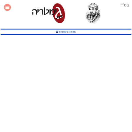
בס"ד
עזרה
סטטיסטיקה
תוסף גימטריה לאתר
גמטריה מתקדמת
שיטות גמטריה נוספות
גמטריה בטוויטר
English Gematria
Latin Gematria
תוסף גימטריה לדפדפן