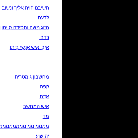
השיבנו הויה אליך ונשוב
לדעה
הזוג משה וחסידה סיימון
כדבו
אֹיְבֵי אִישׁ אַנְשֵׁי בֵיתוֹ
מחשבון גימטריה
קפה
אָדָם‎
איש המחשב
מד
ממממ ממ מממממממממ
יְהוֹשׁוּעַ