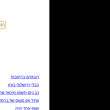
רובוטים ברחובות
בבלי וירושלמי בעיון
כב ניסן תשפג מיכאל שר
עתיד אק מטוס של ברסלי
ושמו אחד הויה