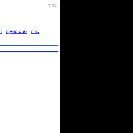
בס"ד
עזרה
סטטיסטיקה
ת