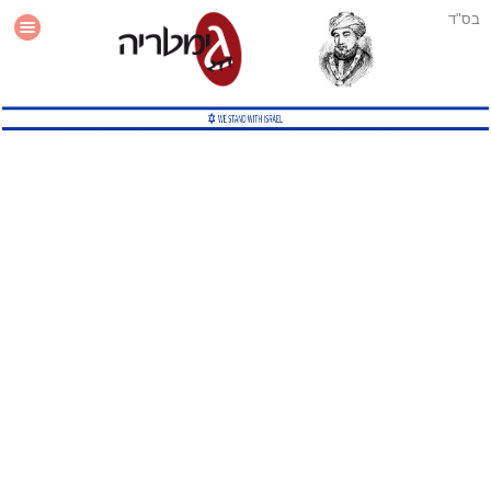
בס"ד
עזרה
סטטיסטיקה
תוסף גימטריה לאתר
גמטריה מתקדמת
שיטות גמטריה נוספות
גמטריה בטוויטר
English Gematria
Latin Gematria
תוסף גימטריה לדפדפן