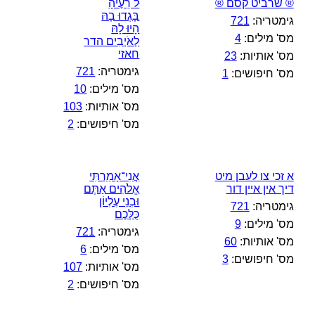
® שרביט קסם ®
ּל רֵעֶיהָ
בָּגְדוּ בָהּ
גימטריה:
721
הָיוּ לָהּ
מס' מילים:
4
לְאֹיְבִים הדר
חאזי
מס' אותיות:
23
גימטריה:
721
מס' חיפושים:
1
מס' מילים:
10
מס' אותיות:
103
מס' חיפושים:
2
א זכי צו לעבן מיט
אֲנִי־אָמַרְתִּי
דיך אין איין דור
אֱלֹהִים אַתֶּם
וּבְנֵי עֶלְיוֹן
גימטריה:
721
כֻּלְּכֶם
מס' מילים:
9
גימטריה:
721
מס' אותיות:
60
מס' מילים:
6
מס' חיפושים:
3
מס' אותיות:
107
מס' חיפושים:
2