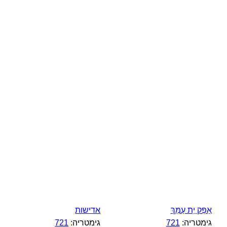
אַפֵּק יַת עַמֵּךְ
אדישות
גימטריה:
721
גימטריה:
721