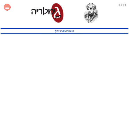
בס"ד
עזרה
סטטיסטיקה
תוסף גימטריה לאתר
גמטריה מתקדמת
שיטות גמטריה נוספות
גמטריה בטוויטר
English Gematria
Latin Gematria
תוסף גימטריה לדפדפן