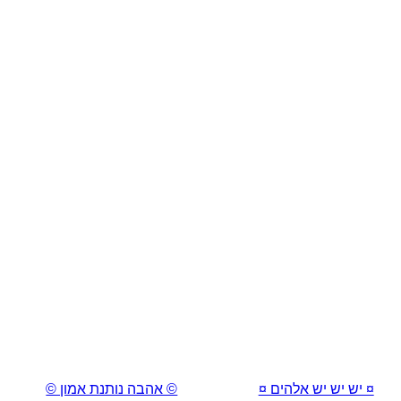
¤ יש יש יש אלהים ¤
© אהבה נותנת אמון ©