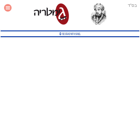
בס"ד
עזרה
סטטיסטיקה
תוסף גימטריה לאתר
גמטריה מתקדמת
שיטות גמטריה נוספות
גמטריה בטוויטר
English Gematria
Latin Gematria
תוסף גימטריה לדפדפן