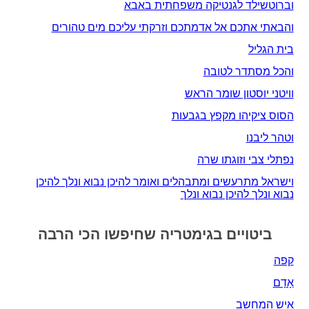
וברוטשילד לגנטיקה משפחתית באבא
והבאתי אתכם אל אדמתכם וזרקתי עליכם מים טהורים
בית הגליל
והכל מסתדר לטובה
וויטני יוסטון שומר הראש
הסוס ציקיהו מקפץ בגבעות
וטהר ליבנו
נפתלי צבי וזוגתו שרה
וישראל מתרעשים ומתבהלים ואומר להיכן נבוא ונלך להיכן
נבוא ונלך להיכן נבוא ונלך
ביטויים בגימטריה שחיפשו הכי הרבה
קפה
אָדָם‎
איש המחשב