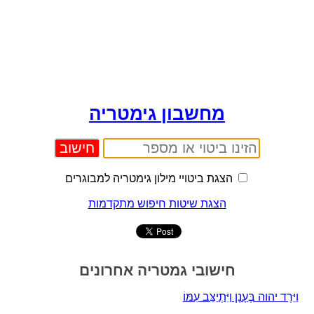
מחשבון גימטריה
הצגת ביטויי מילון גימטריה למבוגרים
הצגת שיטות חיפוש מתקדמות
חישובי גמטריה אחרונים
וַיֵּרֶד יהוה בֶּעָנָן וַיִּתְיַצֵּב עִמּוֹ