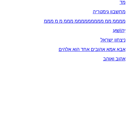
מד
מחשבון גימטריה
ממממ ממ מממממממממ מממ מ מ מממ
יְהוֹשׁוּעַ
ניצחון ישראל
אבא אמא אהובים אחד הוא אלהים
אהוב ואוהב