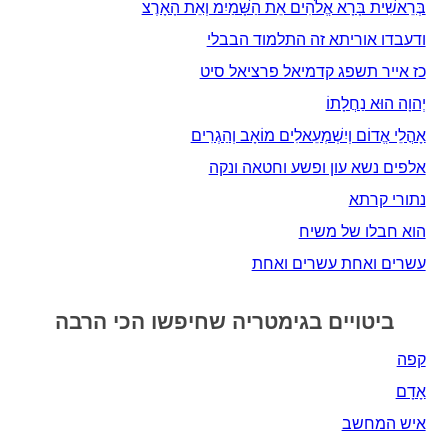
בְּרֵאשִׁית בָּרָא אֱלֹהִים אֵת הַשָּׁמַיִמ וְאֵת הָאָרֶצ
ודעבדו אוריתא זה התלמוד הבבלי
כז אייר תשפג קדמיאל פרציאל סיט
יְהוָה הוּא נַחֲלָתוֹ
אָהֳלֵי אֱדוֹם וְיִשְׁמְעֵאלִים מוֹאָב וְהַגְרִים
אלפים נשא עון ופשע וחטאה ונקה
נתורי קרתא
הוא חבלו של משיח
עשרים ואחת עשרים ואחת
ביטויים בגימטריה שחיפשו הכי הרבה
קפה
אָדָם‎
איש המחשב