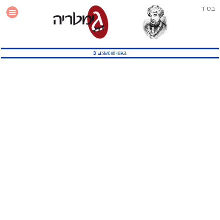
בס"ד
עזרה
סטטיסטיקה
תוסף גימטריה לאתר
גמטריה מתקדמת
שיטות גמטריה נוספות
גמטריה בטוויטר
English Gematria
Latin Gematria
תוסף גימטריה לדפדפן