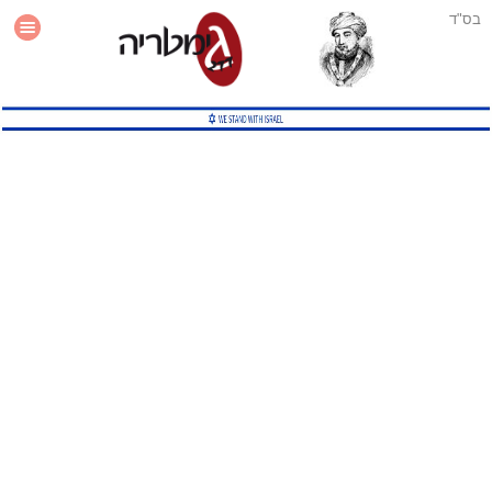
בס"ד
עזרה
סטטיסטיקה
תוסף גימטריה לאתר
גמטריה מתקדמת
שיטות גמטריה נוספות
גמטריה בטוויטר
English Gematria
Latin Gematria
תוסף גימטריה לדפדפן