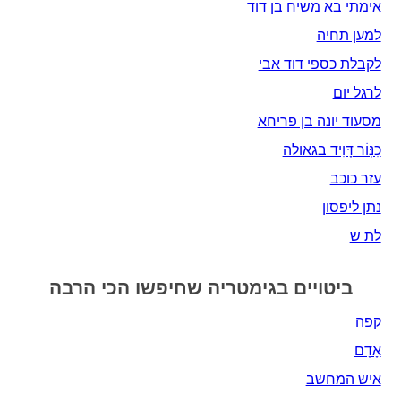
אימתי בא משיח בן דוד
למען תחיה
לקבלת כספי דוד אבי
לרגל יום
מסעוד יונה בן פריחא
כִנּֽוֹר דָּוִיד בגאולה
עזר כוכב
נתן ליפסון
לת ש
ביטויים בגימטריה שחיפשו הכי הרבה
קפה
אָדָם‎
איש המחשב