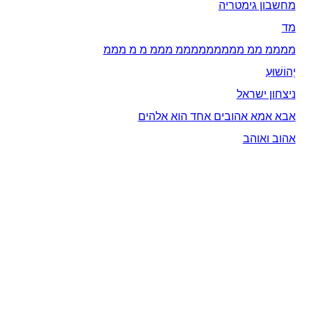
מחשבון גימטריה
מד
ממממ ממ מממממממממ מממ מ מ מממ
יְהוֹשׁוּעַ
ניצחון ישראל
אבא אמא אהובים אחד הוא אלהים
אהוב ואוהב