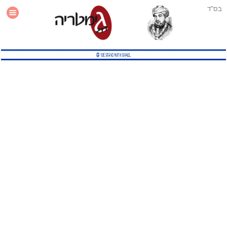
בס"ד
עזרה
סטטיסטיקה
תוסף גימטריה לאתר
גמטריה מתקדמת
שיטות גמטריה נוספות
גמטריה בטוויטר
English Gematria
Latin Gematria
תוסף גימטריה לדפדפן