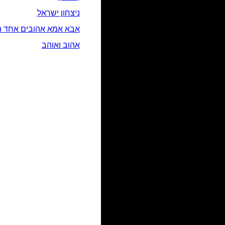
ניצחון ישראל
אבא אמא אהובים אחד ה
אהוב ואוהב