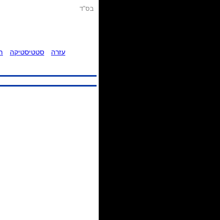
בס"ד
עזרה
סטטיסטיקה
ת