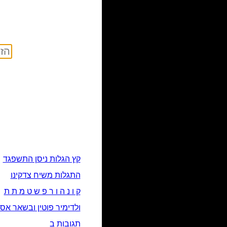
קץ הגלות ניסן התשפגד
התגלות משיח צדקינו
ק ו נ ה ו ר פ ש ט מ ת ת
ולדימיר פוטין ובשאר אס
תגובות ב