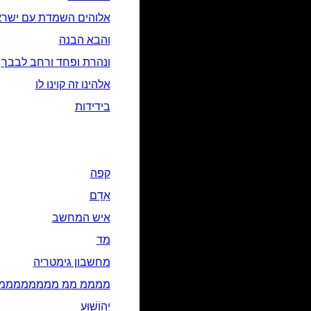
אלוהים השמדת עם ישראל
והבא הבנה
ונהרת ופחד ורחב לבבך
אלהינו זה קוינו לו
בידידות
קפה
אָדָם‎
איש המחשב
מד
מחשבון גימטריה
ממממ ממ מממממממממ
יְהוֹשׁוּעַ