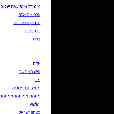
מונאדל אינפיעאת יעקוב
אלף מם אלף
תתדק היכל זכות
יורם נידם
בלש
אָדָם‎
איש המחשב
מד
מחשבון גימטריה
ממממ ממ מממממממממ
יְהוֹשׁוּעַ
ניצחון ישראל