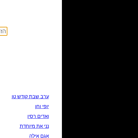
ערב שבת קודש טו
יופי וחן
ואדים רסין
נני את מיוחדת
אגם אילה