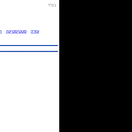
בס"ד
עזרה
סטטיסטיקה
ת