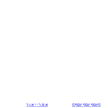
©יוסף יוסף יוסף©
א מ ר י י א ו ר