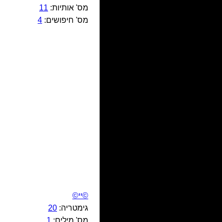
מס' אותיות:
11
מס' חיפושים:
4
©יי©
גימטריה:
20
מס' מילים:
1