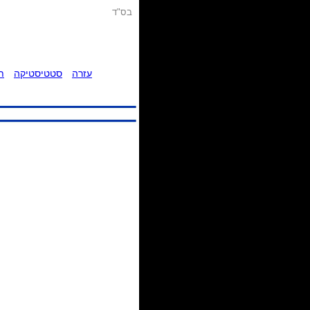
בס"ד
עזרה
סטטיסטיקה
ת