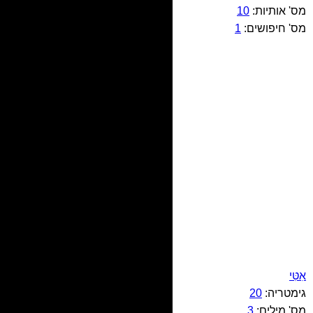
מס' אותיות:
10
מס' חיפושים:
1
אִטִּי
גימטריה:
20
מס' מילים:
3