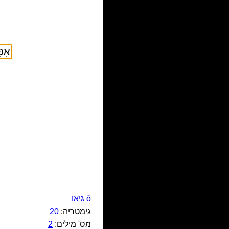
ǒ גיאו
גימטריה:
20
מס' מילים:
2