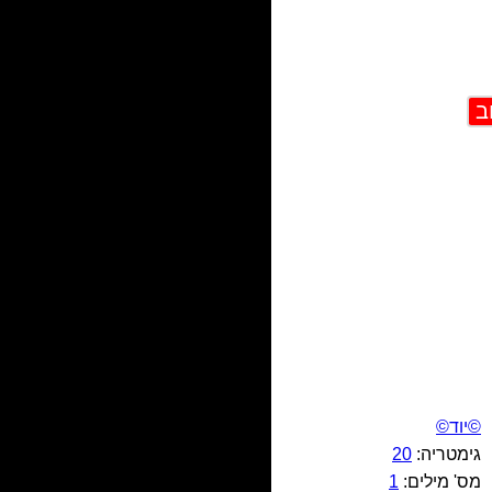
©יוד©
גימטריה:
20
מס' מילים:
1