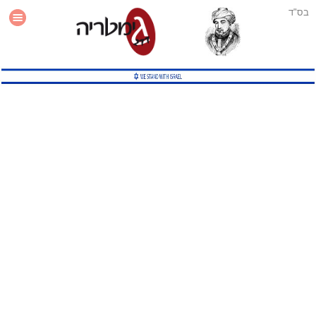
בס"ד
עזרה
סטטיסטיקה
תוסף גימטריה לאתר
גמטריה מתקדמת
שיטות גמטריה נוספות
גמטריה בטוויטר
English Gematria
Latin Gematria
תוסף גימטריה לדפדפן