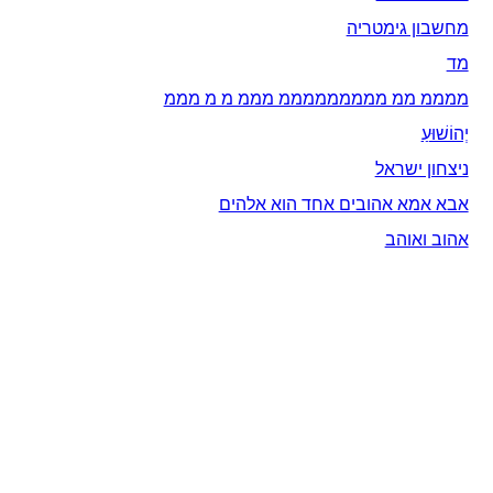
מחשבון גימטריה
מד
ממממ ממ מממממממממ מממ מ מ מממ
יְהוֹשׁוּעַ
ניצחון ישראל
אבא אמא אהובים אחד הוא אלהים
אהוב ואוהב