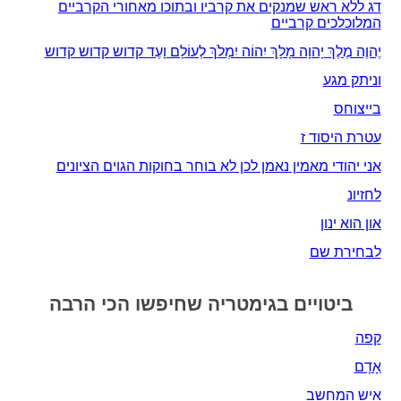
דג ללא ראש שמנקים את קרביו ובתוכו מאחורי הקרביים
המלוכלכים קרביים
יֶהוֶה מֶלֶךְ יָהוָה מָלָךְ יִהוֹה יִמְלֹךְ לְעוֹלָם וָעֶד קדוש קדוש קדוש
וניתק מגע
בייצוחס
עטרת היסוד ז
אני יהודי מאמין נאמן לכן לא בוחר בחוקות הגוים הציונים
לחזיונ
און הוא ינון
לבחירת שם
ביטויים בגימטריה שחיפשו הכי הרבה
קפה
אָדָם‎
איש המחשב