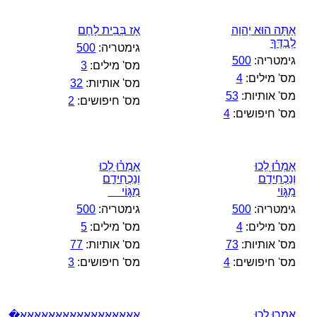
אַתָּה הוּא יְהוָה
אָז בְּבֵית לָחֶם
לְבַדֶּךָ
גימטריה:
500
גימטריה:
500
מס' מילים:
3
מס' מילים:
4
מס' אותיות:
32
מס' אותיות:
53
מס' חיפושים:
2
מס' חיפושים:
4
אָמְר֗וּ לְ֭כוּ
אָמְר֗וּ לְ֭כוּ
וְנַכְחִידֵ֣ם
וְנַכְחִידֵ֣ם
מִגּ֑וֹי
מִגּ֑וֹי
גימטריה:
500
גימטריה:
500
מס' מילים:
4
מס' מילים:
5
מס' אותיות:
73
מס' אותיות:
77
מס' חיפושים:
4
מס' חיפושים:
3
אָמְרוּ לְכוּ
אאאאאאאאאאאאאאאאא�