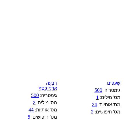
ִּשְׂעִפִּים
ַרְבָּעָה
אַדְנֵי־כָסֶף
גימטריה:
500
גימטריה:
500
מס' מילים:
1
מס' מילים:
2
מס' אותיות:
24
מס' אותיות:
44
מס' חיפושים:
2
מס' חיפושים:
5