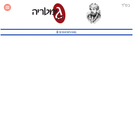
בס"ד
עזרה
סטטיסטיקה
תוסף גימטריה לאתר
גמטריה מתקדמת
שיטות גמטריה נוספות
גמטריה בטוויטר
English Gematria
Latin Gematria
תוסף גימטריה לדפדפן