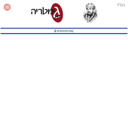
בס"ד
עזרה
סטטיסטיקה
תוסף גימטריה לאתר
גמטריה מתקדמת
שיטות גמטריה נוספות
גמטריה בטוויטר
English Gematria
Latin Gematria
תוסף גימטריה לדפדפן