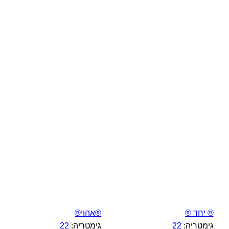
® יחד ®
®אהוי®
גימטריה:
22
גימטריה:
22