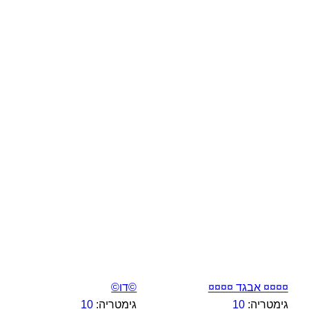
¤¤¤¤ אבגד ¤¤¤¤
©דו©
גימטריה:
10
גימטריה:
10