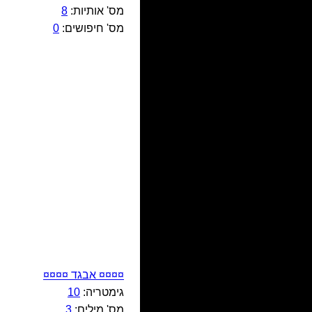
מס' אותיות:
8
מס' חיפושים:
0
¤¤¤¤ אבגד ¤¤¤¤
גימטריה:
10
מס' מילים:
3