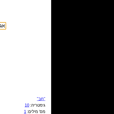
"חב"
גימטריה:
10
מס' מילים:
1