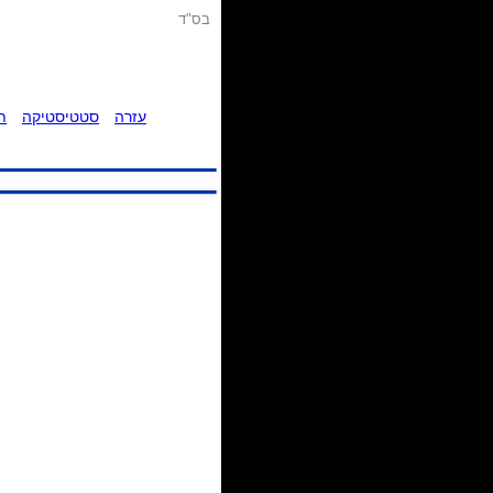
בס"ד
עזרה
סטטיסטיקה
ת