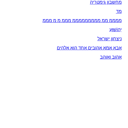
מחשבון גימטריה
מד
ממממ ממ מממממממממ מממ מ מ מממ
יְהוֹשׁוּעַ
ניצחון ישראל
אבא אמא אהובים אחד הוא אלהים
אהוב ואוהב