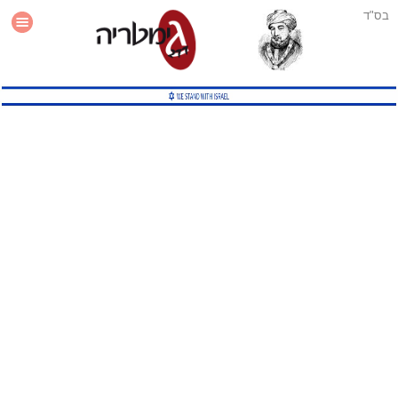
בס"ד
עזרה
סטטיסטיקה
תוסף גימטריה לאתר
גמטריה מתקדמת
שיטות גמטריה נוספות
גמטריה בטוויטר
English Gematria
Latin Gematria
תוסף גימטריה לדפדפן