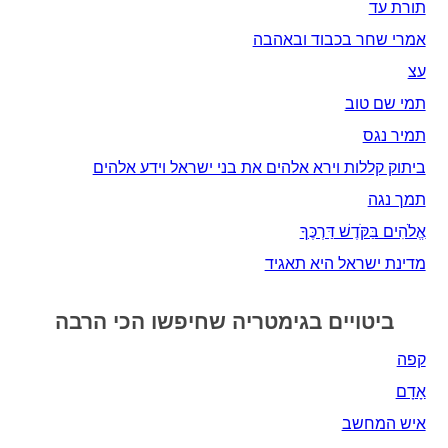
תורת עד
אמרי שחר בכבוד ובאהבה
עצ
תמי שם טוב
תמיר נגס
ביתוק קללות וירא אלהים את בני ישראל וידע אלהים
תמך נגה
אֱלֹהִים בַּקֹּדֶשׁ דַּרְכֶּךָ
מדינת ישראל היא תאגיד
ביטויים בגימטריה שחיפשו הכי הרבה
קפה
אָדָם‎
איש המחשב