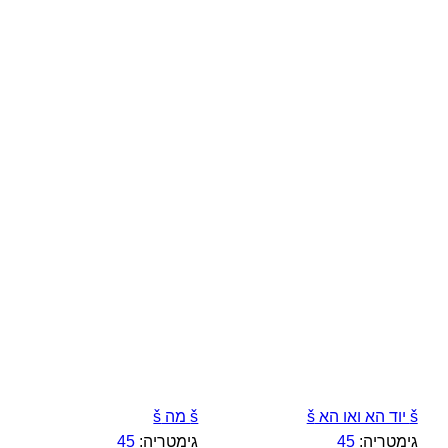
š יוד הא ואו הא š
š מה š
גימטריה:
45
גימטריה:
45