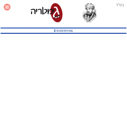
בס"ד
עזרה
סטטיסטיקה
תוסף גימטריה לאתר
גמטריה מתקדמת
שיטות גמטריה נוספות
גמטריה בטוויטר
English Gematria
Latin Gematria
תוסף גימטריה לדפדפן