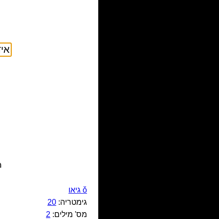
מ
ǒ גיאו
גימטריה:
20
מס' מילים:
2