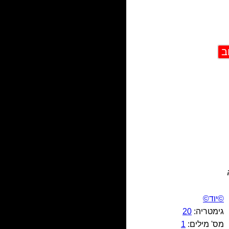
©יוד©
גימטריה:
20
מס' מילים:
1