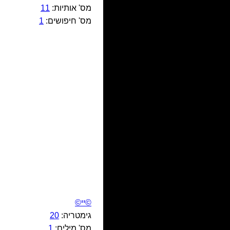
מס' אותיות:
11
מס' חיפושים:
1
©יי©
גימטריה:
20
מס' מילים:
1