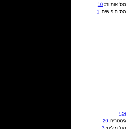
מס' אותיות:
10
מס' חיפושים:
1
אִטִּי
גימטריה:
20
מס' מילים:
3