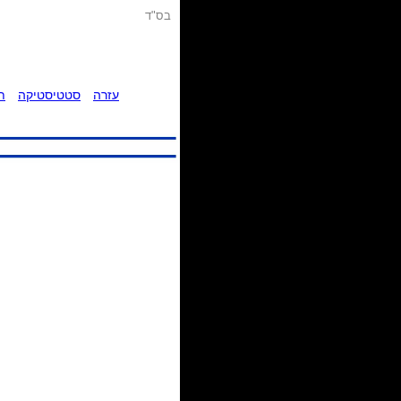
בס"ד
עזרה
סטטיסטיקה
ת