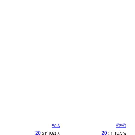
©יי©
ɛ ɛיי
גימטריה:
20
גימטריה:
20