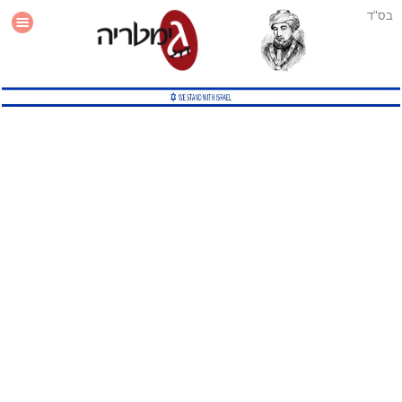
בס"ד
עזרה
סטטיסטיקה
תוסף גימטריה לאתר
גמטריה מתקדמת
שיטות גמטריה נוספות
גמטריה בטוויטר
English Gematria
Latin Gematria
תוסף גימטריה לדפדפן