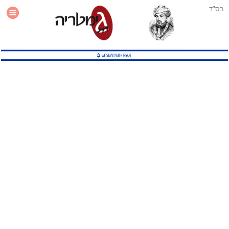
בס"ד
עזרה
סטטיסטיקה
תוסף גימטריה לאתר
גמטריה מתקדמת
שיטות גמטריה נוספות
גמטריה בטוויטר
English Gematria
Latin Gematria
תוסף גימטריה לדפדפן