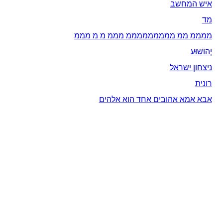
איש המחשב
מד
ממממ ממ מממממממממ מממ מ מ מממ
יְהוֹשׁוּעַ
ניצחון ישראל
רונית
אבא אמא אהובים אחד הוא אלהים