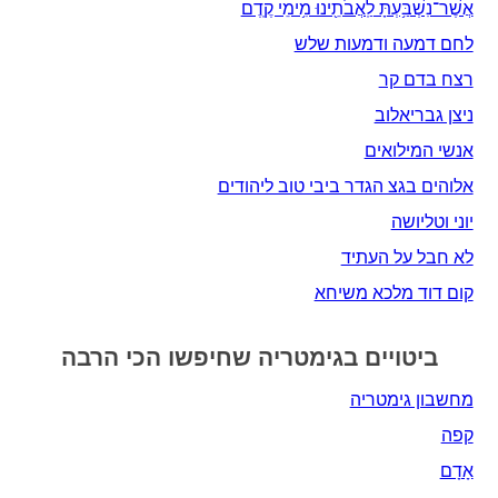
אֲשֶׁר־נִשְׁבַּ֥עְתָּ לַֽאֲבֹתֵ֖ינוּ מִ֥ימֵי קֶֽדֶם
לחם דמעה ודמעות שלש
רצח בדם קר
ניצן גבריאלוב
אנשי המילואים
אלוהים בגצ הגדר ביבי טוב ליהודים
יוני וטליושה
לא חבל על העתיד
קום דוד מלכא משיחא
ביטויים בגימטריה שחיפשו הכי הרבה
מחשבון גימטריה
קפה
אָדָם‎