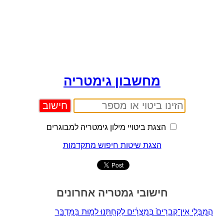
מחשבון גימטריה
הצגת ביטויי מילון גימטריה למבוגרים
הצגת שיטות חיפוש מתקדמות
חישובי גמטריה אחרונים
הֲמִבְּלִ֤י אֵֽין־קְבָרִים֙ בְּמִצְרַ֔יִם לְקַחְתָּ֖נוּ לָמ֣וּת בַּמִּדְבָּ֑ר