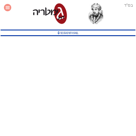
בס"ד
עזרה
סטטיסטיקה
תוסף גימטריה לאתר
גמטריה מתקדמת
שיטות גמטריה נוספות
גמטריה בטוויטר
English Gematria
Latin Gematria
תוסף גימטריה לדפדפן