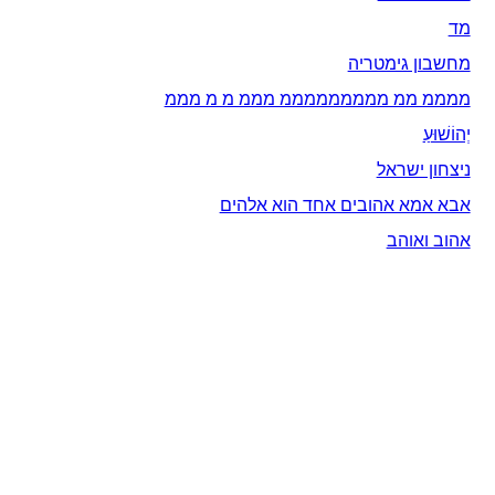
מד
מחשבון גימטריה
ממממ ממ מממממממממ מממ מ מ מממ
יְהוֹשׁוּעַ
ניצחון ישראל
אבא אמא אהובים אחד הוא אלהים
אהוב ואוהב