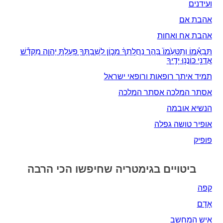
ועידנים
אהבת אם
אהבת אח ואחות
תְּבִאֵ֗מוֹ וְתִטָּעֵ֙מוֹ֙ בְּהַ֣ר נַחֲלָֽתְךָ֔ מָכ֧וֹן לְשִׁבְתְּךָ֛ פָּעַ֖לְתָּ יְהוָ֑ה מִקְּדָ֕שׁ
אֲדנָ֖י כּוֹנֲנ֥וּ יָדֶֽיךָ
תמיד איתך רופאות ורופאי ישראל
אסתר המלכה אסתר המלכה
הנשיא אובמה
אופיר טושה גפלה
פופיק
ביטויים בגימטריה שחיפשו הכי הרבה
קפה
אָדָם‎
איש המחשב