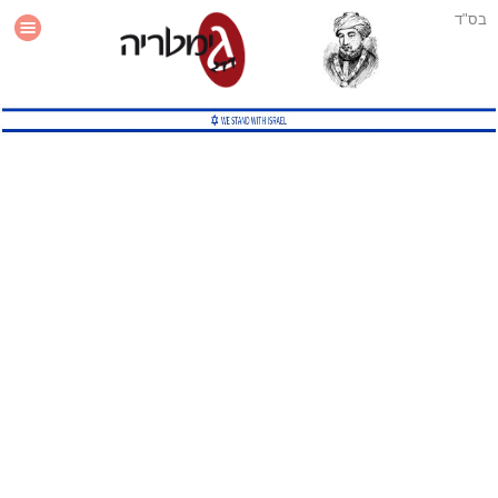
בס"ד
עזרה
סטטיסטיקה
תוסף גימטריה לאתר
גמטריה מתקדמת
שיטות גמטריה נוספות
גמטריה בטוויטר
English Gematria
Latin Gematria
תוסף גימטריה לדפדפן