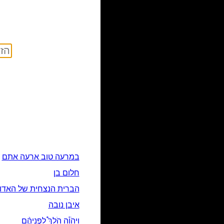
במרעה טוב ארעה אתם
חלום בן
הברית הנצחית של האדון
איבן נובה
וַֽיהֹוָ֡ה הֹלֵךְ֩ לִפְנֵיהֶ֨ם