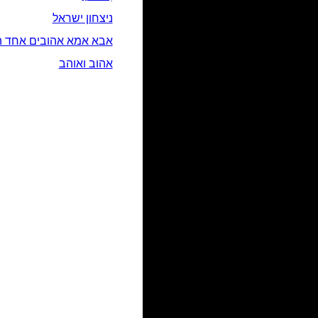
ניצחון ישראל
אבא אמא אהובים אחד ה
אהוב ואוהב