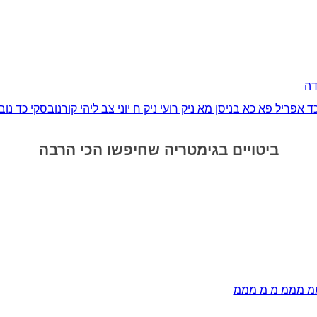
ה
ד אפריל פא כא בניסן מא ניק רועי ניק ח יוני צב ליהי קורנובסקי כד נ
ביטויים בגימטריה שחיפשו הכי הרבה
 מממ מ מ מממ