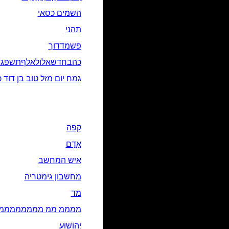
השמים כסאי
תהני
פשמדדוך
כהבחדשאלולאלףתשפגד
גמח יום מזל טוב בן דוד כ
קפה
אָדָם‎
איש המחשב
מחשבון גימטריה
מד
ממממ ממ מממממממממ
יְהוֹשׁוּעַ