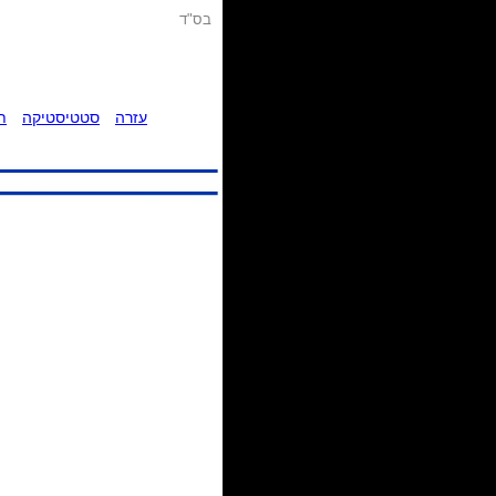
בס"ד
עזרה
סטטיסטיקה
ת