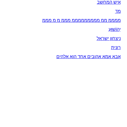
איש המחשב
מד
ממממ ממ מממממממממ מממ מ מ מממ
יְהוֹשׁוּעַ
ניצחון ישראל
רונית
אבא אמא אהובים אחד הוא אלהים