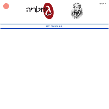
בס"ד
עזרה
סטטיסטיקה
תוסף גימטריה לאתר
גמטריה מתקדמת
שיטות גמטריה נוספות
גמטריה בטוויטר
English Gematria
Latin Gematria
תוסף גימטריה לדפדפן