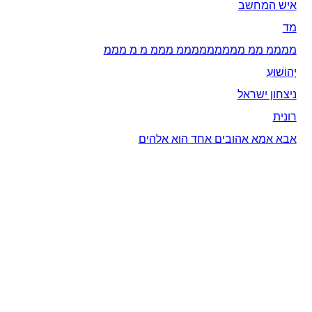
איש המחשב
מד
ממממ ממ מממממממממ מממ מ מ מממ
יְהוֹשׁוּעַ
ניצחון ישראל
רונית
אבא אמא אהובים אחד הוא אלהים