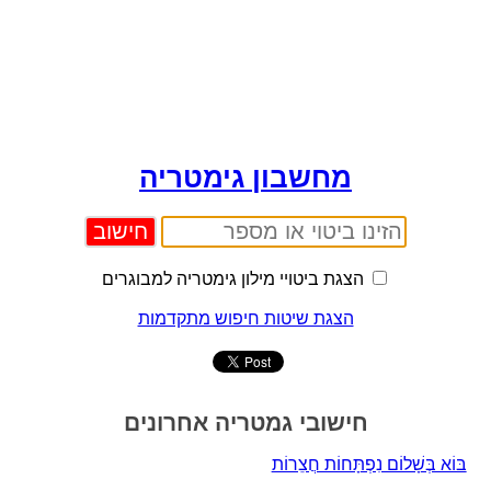
מחשבון גימטריה
הצגת ביטויי מילון גימטריה למבוגרים
הצגת שיטות חיפוש מתקדמות
חישובי גמטריה אחרונים
בּוֹא בְּשָׁלוֹם נִפְתָּחוֹת חֲצֵרוֹת