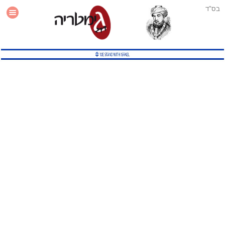
בס"ד
עזרה
סטטיסטיקה
תוסף גימטריה לאתר
גמטריה מתקדמת
שיטות גמטריה נוספות
גמטריה בטוויטר
English Gematria
Latin Gematria
תוסף גימטריה לדפדפן