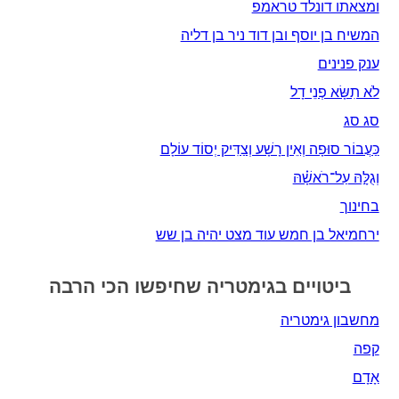
ומצאתו דונלד טראמפ
המשיח בן יוסף ובן דוד ניר בן דליה
ענק פנינים
לֹא תִשָּׂא פְנֵי דָל
סג סג
כַּעֲבוֹר סוּפָה וְאֵין רָשָׁע וְצַדִּיק יְסוֹד עוֹלָם
וְגֻלָּ֣הּ עַל־רֹאשָׁ֗הּ
בחינוך
ירחמיאל בן חמש עוד מצט יהיה בן שש
ביטויים בגימטריה שחיפשו הכי הרבה
מחשבון גימטריה
קפה
אָדָם‎