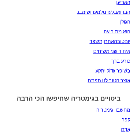
האריען
הבדואבלעדמלמערושומבנ
הגולן
הוא מת ב עה
יוםטובהאחרוןתשפד
איחוד שני משיחים
כורע ברך
בְשׁוֹפָר גָּדוֹל יִתָּקַע
אוצר הטוב לנו תפתח
ביטויים בגימטריה שחיפשו הכי הרבה
מחשבון גימטריה
קפה
אָדָם‎