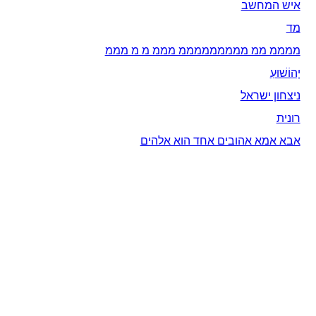
איש המחשב
מד
ממממ ממ מממממממממ מממ מ מ מממ
יְהוֹשׁוּעַ
ניצחון ישראל
רונית
אבא אמא אהובים אחד הוא אלהים