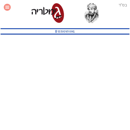
בס"ד
עזרה
סטטיסטיקה
תוסף גימטריה לאתר
גמטריה מתקדמת
שיטות גמטריה נוספות
גמטריה בטוויטר
English Gematria
Latin Gematria
תוסף גימטריה לדפדפן