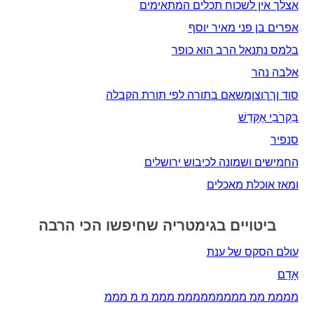
אצלך אין לשכוח תכלים המתאימים
אפרים בן פני מאיר יוסף
בלמס נתנאל הרב הוא כופר
אלבה נהר
סוד ןךךוצןמשאם בתורה לפי תורת הקבלה
בִּקְרֹבַי אֶקָּדֵשׁ
סנפיר
החמישים ושמונה לכיבוש ירושלים
ומאז אוכלת מאכלים
ביטויים בגימטריה שחיפשו הכי הרבה
עולם הסקס של ענת
אָדָם‎
ממממ ממ מממממממממ מממ מ מ מממ