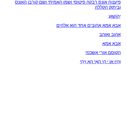
פיענוח אונס רבקה פיטוסי ושמו האמיתי ושם קורבן האונס
וביתוק הקללה
יְהוֹשׁוּעַ
אבא אמא אהובים אחד הוא אלהים
אהוב ואוהב
אבא אמא
הקוסם אורי אשכנזי
וְהָיוּ אוֹ י הַיִ הָאִי הָאָ וַיְהִי